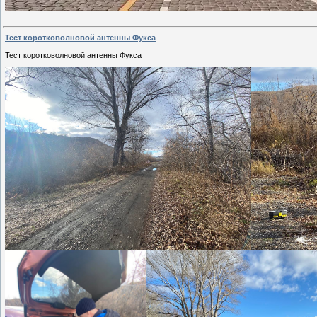
Тест коротковолновой антенны Фукса
Тест коротковолновой антенны Фукса