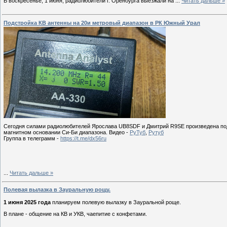
В воскресенье, 1 июня, радиолюбители г. Оренбурга выезжали на
...
Читать дальше »
Подстройка КВ антенны на 20и метровый диапазон в РК Южный Урал
Сегодня силами радиолюбителей Ярослава UB8SDF и Дмитрий R9SE произведена подс
магнитном основании Си-Би диапазона. Видео -
РуТуб
,
Рутуб
Группа в телеграмм -
https://t.me/dx56ru
...
Читать дальше »
Полевая вылазка в Зауральную рощу.
1 июня 2025 года
планируем полевую вылазку в Зауральной роще.
В плане - общение на КВ и УКВ, чаепитие с конфетами.